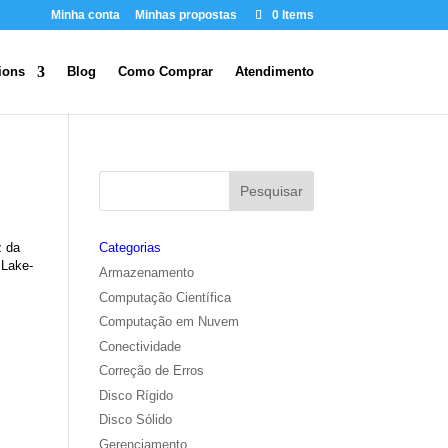
Minha conta
Minhas propostas
0 Items
ions
Blog
Como Comprar
Atendimento
z da
Categorias
 Lake-
Armazenamento
Computação Científica
Computação em Nuvem
Conectividade
Correção de Erros
Disco Rígido
Disco Sólido
Gerenciamento
s