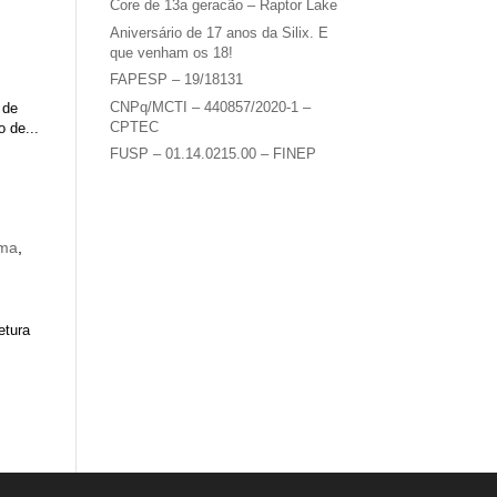
Core de 13a geracão – Raptor Lake
Aniversário de 17 anos da Silix. E
que venham os 18!
FAPESP – 19/18131
CNPq/MCTI – 440857/2020-1 –
 de
CPTEC
 de...
FUSP – 01.14.0215.00 – FINEP
rma
,
etura