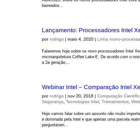
baseados...
Lançamento: Processadores Intel X
por
rodrigo
|
maio 4, 2020
|
Linha mono-process
Falaremos hoje sobre os novo processadores Intel X
microarquitetura Coffee Lake-E. De acordo com o nos
a 2a geração,...
Webinar Intel – Comparação Intel 
por
rodrigo
|
nov 20, 2018
|
Computação Científi
Segurança
,
Tecnologias Intel
,
Treinamentos
,
Web
Hoje vamos falar sobre um assunto não muito importa
é dominada pela Intel e que apenas uma parcela real
perguntaram...