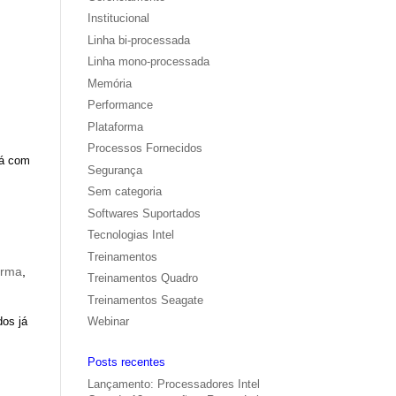
Institucional
Linha bi-processada
Linha mono-processada
Memória
Performance
Plataforma
Processos Fornecidos
já com
Segurança
Sem categoria
Softwares Suportados
Tecnologias Intel
Treinamentos
orma
,
Treinamentos Quadro
Treinamentos Seagate
dos já
Webinar
Posts recentes
Lançamento: Processadores Intel