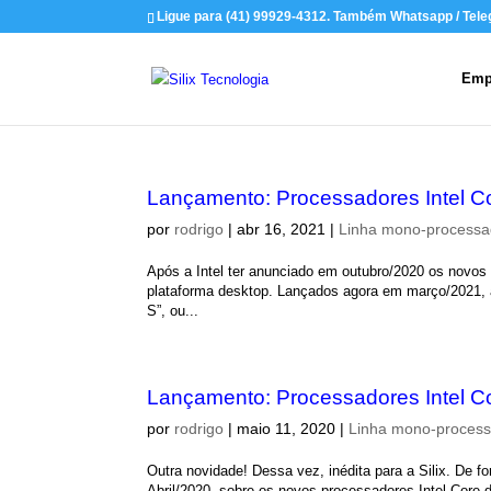
Ligue para (41) 99929-4312. Também Whatsapp / Tel
Emp
Lançamento: Processadores Intel C
por
rodrigo
|
abr 16, 2021
|
Linha mono-process
Após a Intel ter anunciado em outubro/2020 os novos
plataforma desktop. Lançados agora em março/2021, a
S”, ou...
Lançamento: Processadores Intel C
por
rodrigo
|
maio 11, 2020
|
Linha mono-proces
Outra novidade! Dessa vez, inédita para a Silix. De f
Abril/2020, sobre os novos processadores Intel Core