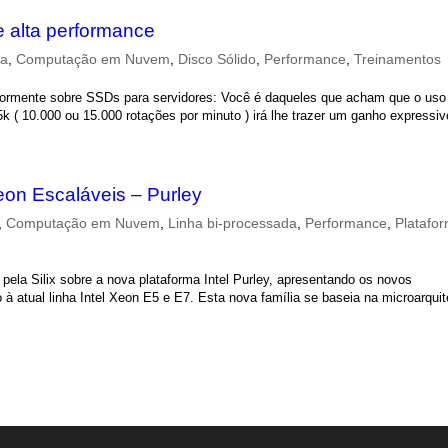
 alta performance
ca
,
Computação em Nuvem
,
Disco Sólido
,
Performance
,
Treinamentos
riormente sobre SSDs para servidores: Você é daqueles que acham que o uso
 ( 10.000 ou 15.000 rotações por minuto ) irá lhe trazer um ganho expressivo
on Escaláveis – Purley
,
Computação em Nuvem
,
Linha bi-processada
,
Performance
,
Platafo
pela Silix sobre a nova plataforma Intel Purley, apresentando os novos
à atual linha Intel Xeon E5 e E7. Esta nova família se baseia na microarquit