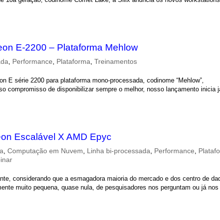
eon E-2200 – Plataforma Mehlow
ada
,
Performance
,
Plataforma
,
Treinamentos
eon E série 2200 para plataforma mono-processada, codinome “Mehlow”,
so compromisso de disponibilizar sempre o melhor, nosso lançamento inicia 
Xeon Escalável X AMD Epyc
ca
,
Computação em Nuvem
,
Linha bi-processada
,
Performance
,
Plataf
inar
nte, considerando que a esmagadora maioria do mercado e dos centro de da
mente muito pequena, quase nula, de pesquisadores nos perguntam ou já nos