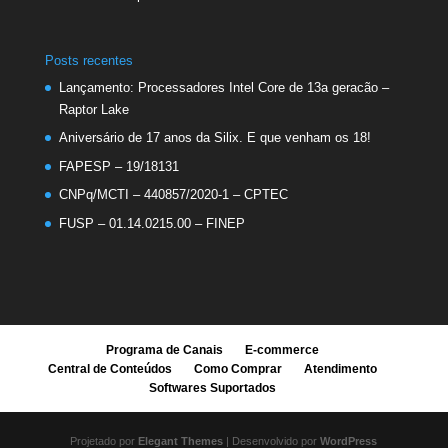
Posts recentes
Lançamento: Processadores Intel Core de 13a geracão –
Raptor Lake
Aniversário de 17 anos da Silix. E que venham os 18!
FAPESP – 19/18131
CNPq/MCTI – 440857/2020-1 – CPTEC
FUSP – 01.14.0215.00 – FINEP
Programa de Canais
E-commerce
Central de Conteúdos
Como Comprar
Atendimento
Softwares Suportados
Projetado por
Elegant Themes
| Desenvolvido por
WordPress