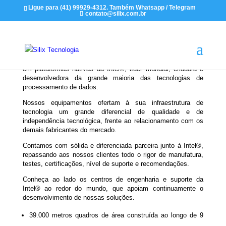
Ligue para (41) 99929-4312. Também Whatsapp / Telegram
contato@silix.com.br
Os equipamentos produzidos pela Silix são 100% apoiados
em plataformas nativas da Intel®, líder mundial, criadora e
desenvolvedora da grande maioria das tecnologias de
processamento de dados.
Nossos equipamentos ofertam à sua infraestrutura de
tecnologia um grande diferencial de qualidade e de
independência tecnológica, frente ao relacionamento com os
demais fabricantes do mercado.
Contamos com sólida e diferenciada parceira junto à Intel®,
repassando aos nossos clientes todo o rigor de manufatura,
testes, certificações, nível de suporte e recomendações.
Conheça ao lado os centros de engenharia e suporte da
Intel® ao redor do mundo, que apoiam continuamente o
desenvolvimento de nossas soluções.
39.000 metros quadros de área construída ao longo de 9