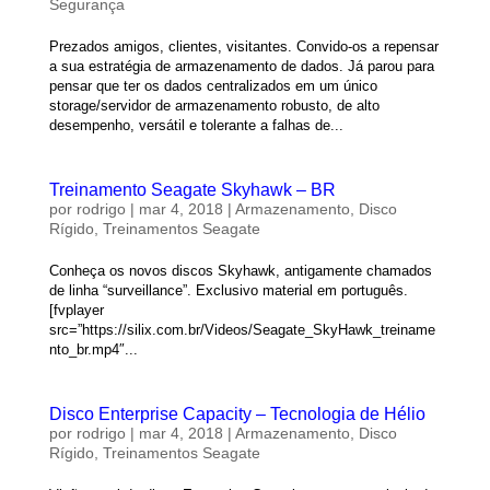
Segurança
Prezados amigos, clientes, visitantes. Convido-os a repensar
a sua estratégia de armazenamento de dados. Já parou para
pensar que ter os dados centralizados em um único
storage/servidor de armazenamento robusto, de alto
desempenho, versátil e tolerante a falhas de...
Treinamento Seagate Skyhawk – BR
por
rodrigo
|
mar 4, 2018
|
Armazenamento
,
Disco
Rígido
,
Treinamentos Seagate
Conheça os novos discos Skyhawk, antigamente chamados
de linha “surveillance”. Exclusivo material em português.
[fvplayer
src=”https://silix.com.br/Videos/Seagate_SkyHawk_treiname
nto_br.mp4″...
Disco Enterprise Capacity – Tecnologia de Hélio
por
rodrigo
|
mar 4, 2018
|
Armazenamento
,
Disco
Rígido
,
Treinamentos Seagate