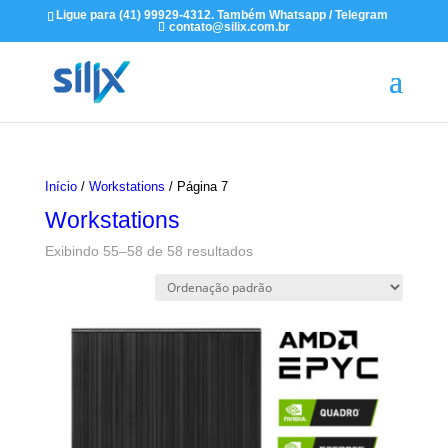
Ligue para (41) 99929-4312. Também Whatsapp / Telegram
contato@silix.com.br
Início
/
Workstations
/ Página 7
Workstations
Exibindo 55–58 de 58 resultados