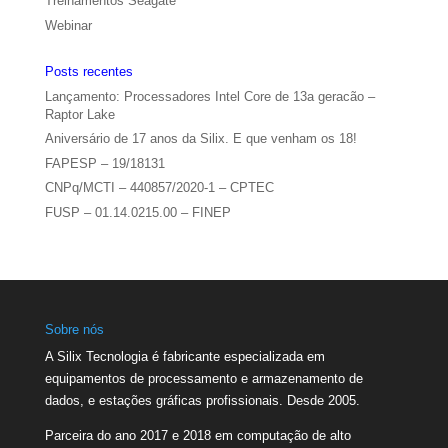
Treinamentos Seagate
Webinar
Posts recentes
Lançamento: Processadores Intel Core de 13a geracão –
Raptor Lake
Aniversário de 17 anos da Silix. E que venham os 18!
FAPESP – 19/18131
CNPq/MCTI – 440857/2020-1 – CPTEC
FUSP – 01.14.0215.00 – FINEP
Sobre nós
A Silix Tecnologia é fabricante especializada em
equipamentos de processamento e armazenamento de
dados, e estações gráficas profissionais. Desde 2005.
Parceira do ano 2017 e 2018 em computação de alto