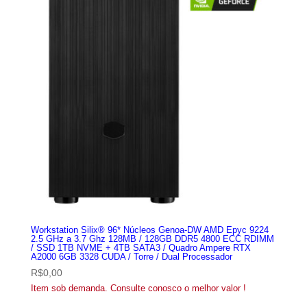
Workstation Silix® 96* Núcleos Genoa-DW AMD Epyc 9224
2.5 GHz a 3.7 Ghz 128MB / 128GB DDR5 4800 ECC RDIMM
/ SSD 1TB NVME + 4TB SATA3 / Quadro Ampere RTX
A2000 6GB 3328 CUDA / Torre / Dual Processador
R$
0,00
Item sob demanda. Consulte conosco o melhor valor !