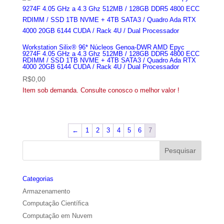
Workstation Silix® 96* Núcleos Genoa-DWR AMD Epyc
9274F 4.05 GHz a 4.3 Ghz 512MB / 128GB DDR5 4800 ECC
RDIMM / SSD 1TB NVME + 4TB SATA3 / Quadro Ada RTX
4000 20GB 6144 CUDA / Rack 4U / Dual Processador
R$
0,00
Item sob demanda. Consulte conosco o melhor valor !
←
1
2
3
4
5
6
7
Categorias
Armazenamento
Computação Científica
Computação em Nuvem