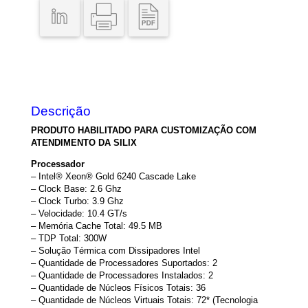
Intel
Xeon
6240
Ouro
2.6
GHz
49.5MB
/
64GB
Descrição
DDR4
ECC
PRODUTO HABILITADO PARA CUSTOMIZAÇÃO COM
RDIMM
ATENDIMENTO DA SILIX
/
2x
Processador
1TB
– Intel® Xeon® Gold 6240 Cascade Lake
SATA3
– Clock Base: 2.6 Ghz
/
– Clock Turbo: 3.9 Ghz
TORRE
– Velocidade: 10.4 GT/s
/
– Memória Cache Total: 49.5 MB
Dual
– TDP Total: 300W
Xeon
– Solução Térmica com Dissipadores Intel
quantidade
– Quantidade de Processadores Suportados: 2
– Quantidade de Processadores Instalados: 2
– Quantidade de Núcleos Físicos Totais: 36
– Quantidade de Núcleos Virtuais Totais: 72* (Tecnologia