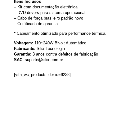
Itens Inclusos
– Kit com documentação eletrônica
– DVD drivers para sistema operacional
– Cabo de força brasileiro padrão novo
– Certificado de garantia
*
Cabeamento otimizado para performance térmica.
Voltagem:
110~240W Bivolt Automático
Fabricante:
Silix Tecnologia
Garantia:
3 anos contra defeitos de fabricação
SAC:
suporte@silix.com.br
[yith_wc_productslider id=9238]