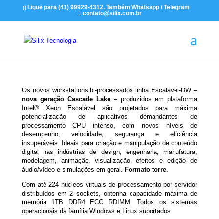
Ligue para (41) 99929-4312. Também Whatsapp / Telegram
contato@silix.com.br
Os novos workstations bi-processados linha Escalável-DW –
nova geração Cascade Lake
– produzidos em plataforma
Intel® Xeon Escalável são projetados para máxima
potencialização de aplicativos demandantes de
processamento CPU intenso, com novos níveis de
desempenho, velocidade, segurança e eficiência
insuperáveis. Ideais para criação e manipulação de conteúdo
digital nas indústrias de design, engenharia, manufatura,
modelagem, animação, visualização, efeitos e edição de
áudio/vídeo e simulações em geral.
Formato torre.
Com até 224 núcleos virtuais de processamento por servidor
distribuídos em 2 sockets, obtenha capacidade máxima de
memória 1TB DDR4 ECC RDIMM. Todos os sistemas
operacionais da família Windows e Linux suportados.