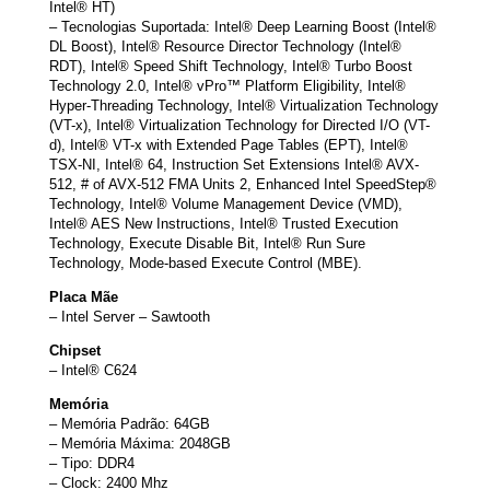
Intel® HT)
– Tecnologias Suportada: Intel® Deep Learning Boost (Intel®
DL Boost), Intel® Resource Director Technology (Intel®
RDT), Intel® Speed Shift Technology, Intel® Turbo Boost
Technology 2.0, Intel® vPro™ Platform Eligibility, Intel®
Hyper-Threading Technology, Intel® Virtualization Technology
(VT-x), Intel® Virtualization Technology for Directed I/O (VT-
d), Intel® VT-x with Extended Page Tables (EPT), Intel®
TSX-NI, Intel® 64, Instruction Set Extensions Intel® AVX-
512, # of AVX-512 FMA Units 2, Enhanced Intel SpeedStep®
Technology, Intel® Volume Management Device (VMD),
Intel® AES New Instructions, Intel® Trusted Execution
Technology, Execute Disable Bit, Intel® Run Sure
Technology, Mode-based Execute Control (MBE).
Placa Mãe
– Intel Server – Sawtooth
Chipset
– Intel® C624
Memória
– Memória Padrão: 64GB
– Memória Máxima: 2048GB
– Tipo: DDR4
– Clock: 2400 Mhz