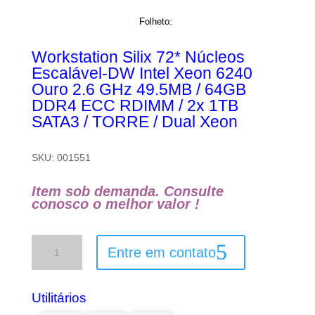
Folheto:
Workstation Silix 72* Núcleos
Escalável-DW Intel Xeon 6240
Ouro 2.6 GHz 49.5MB / 64GB
DDR4 ECC RDIMM / 2x 1TB
SATA3 / TORRE / Dual Xeon
SKU:
001551
Item sob demanda. Consulte
conosco o melhor valor !
Workstation
Entre em contato
Silix
72*
Núcleos
Escalável-
Utilitários
DW