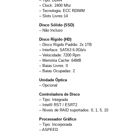
– Tipo: DDR4
– Clock: 2400 Mhz
– Tecnologia: ECC RDIMM
– Slots Livres:14
Disco Sólido (SSD)
– Não Incluso
Disco Rígido (HD)
– Disco Rígido Padrão: 2x 1TB
– Interface: SATA3 6.0Gb/s
– Velocidade: 7200 Rpm
– Memória Cache: 64MB
– Baias Livres: 0
– Baias Ocupadas: 2
Unidade Óptica
– Opcional
Controladora de Disco
– Tipo: Integrada
– Intel® RST / ESRT2
– Níveis de RAID suportados: 0, 1, 5, 10
Processador Gráfico
– Tipo: Incorporada
– ASPEED