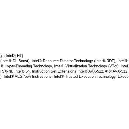
ECC
RDIMM
/
2x
1TB
SATA3
/
TORRE
/
Dual
Xeon
gia Intel® HT)
quantidade
(Intel® DL Boost), Intel® Resource Director Technology (Intel® RDT), Intel®
el® Hyper-Threading Technology, Intel® Virtualization Technology (VT-x), Intel®
 TSX-NI, Intel® 64, Instruction Set Extensions Intel® AVX-512, # of AVX-51
 Intel® AES New Instructions, Intel® Trusted Execution Technology, Execu