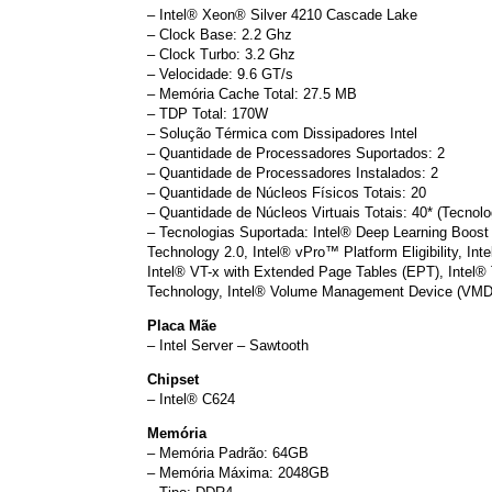
– Intel® Xeon® Silver 4210 Cascade Lake
– Clock Base: 2.2 Ghz
– Clock Turbo: 3.2 Ghz
– Velocidade: 9.6 GT/s
– Memória Cache Total: 27.5 MB
– TDP Total: 170W
– Solução Térmica com Dissipadores Intel
– Quantidade de Processadores Suportados: 2
– Quantidade de Processadores Instalados: 2
– Quantidade de Núcleos Físicos Totais: 20
– Quantidade de Núcleos Virtuais Totais: 40* (Tecnolo
– Tecnologias Suportada: Intel® Deep Learning Boost 
Technology 2.0, Intel® vPro™ Platform Eligibility, Int
Intel® VT-x with Extended Page Tables (EPT), Intel®
Technology, Intel® Volume Management Device (VMD),
Placa Mãe
– Intel Server – Sawtooth
Chipset
– Intel® C624
Memória
– Memória Padrão: 64GB
– Memória Máxima: 2048GB