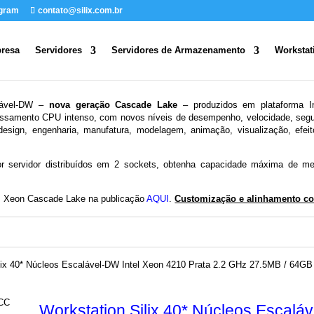
egram
contato@silix.com.br
resa
Servidores
Servidores de Armazenamento
Workstat
alável-DW –
nova geração Cascade Lake
– produzidos em plataforma I
ssamento CPU intenso, com novos níveis de desempenho, velocidade, segura
 design, engenharia, manufatura, modelagem, animação, visualização, efei
por servidor distribuídos em 2 sockets, obtenha capacidade máxima d
s Xeon Cascade Lake na publicação
AQUI
.​
Customização e alinhamento co
ilix 40* Núcleos Escalável-DW Intel Xeon 4210 Prata 2.2 GHz 27.5MB / 6
Workstation Silix 40* Núcleos Escalá