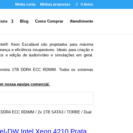
Minha conta
Minhas propostas
0 Items
ions
Blog
Como Comprar
Atendimento
ntel® Xeon Escalável são projetados para máxima
nça e eficiência insuperáveis. Ideais para criação e
tos e edição de áudio/vídeo e simulações em geral.
e memória 1TB DDR4 ECC RDIMM. Todos os sistemas
m nossa equipe comercial.
4GB DDR4 ECC RDIMM / 2x 1TB SATA3 / TORRE / Dual
vel-DW Intel Xeon 4210 Prata