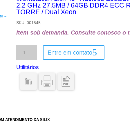
2.2 GHz 27.5MB / 64GB DDR4 ECC R
TORRE / Dual Xeon
to –
SKU:
001545
Item sob demanda. Consulte conosco o m
Workstation
Entre em contato
Silix
40*
Núcleos
Utilitários
Escalável-
DW
Intel
Xeon
4210
Prata
2.2
GHz
27.5MB
/
M ATENDIMENTO DA SILIX
64GB
DDR4