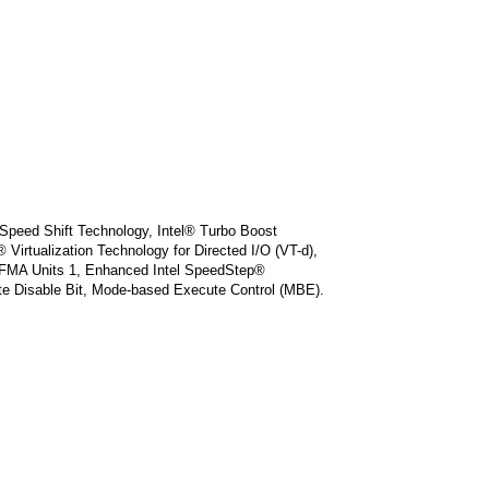
 Speed Shift Technology, Intel® Turbo Boost
 Virtualization Technology for Directed I/O (VT-d),
2 FMA Units 1, Enhanced Intel SpeedStep®
te Disable Bit, Mode-based Execute Control (MBE).