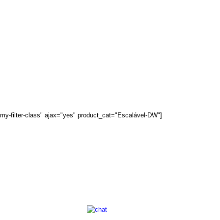
my-filter-class" ajax="yes" product_cat="Escalável-DW"]