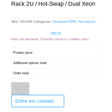
Rack 2U / Hot-Swap / Dual Xeon
SKU:
001436
Categorias:
Escalável-DRH
,
Servidores
R$
0,00
Item sob demanda. Consulte conosco o melhor valor !
Product price
Additional options total:
Order total:
Servidor
Silix®
48*
Núcleos
Entre em contato
Escalável-
DRH
Intel